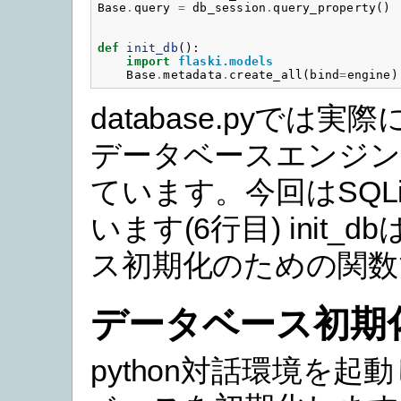
Base
.
query
=
db_session
.
query_property
()
def
init_db
():
import
flaski.models
Base
.
metadata
.
create_all
(
bind
=
engine
)
database.pyでは
データベースエンジン
ています。今回はSQLi
います(6行目) init_
ス初期化のための関数
データベース初期
python対話環境を起