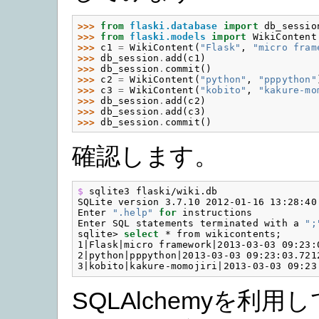
>>> 
from
flaski.database
import
db_sessio
>>> 
from
flaski.models
import
WikiContent
>>> 
c1
=
WikiContent
(
"Flask"
,
"micro fram
>>> 
db_session
.
add
(
c1
)
>>> 
db_session
.
commit
()
>>> 
c2
=
WikiContent
(
"python"
,
"pppython"
>>> 
c3
=
WikiContent
(
"kobito"
,
"kakure-mo
>>> 
db_session
.
add
(
c2
)
>>> 
db_session
.
add
(
c3
)
>>> 
db_session
.
commit
()
確認します。
$ 
sqlite3 flaski/wiki.db

SQLite version 3.7.10 2012-01-16 13:28:40

Enter 
".help"
for 
instructions

Enter SQL statements terminated with a 
";
sqlite> 
select
 * from wikicontents;

1|Flask|micro framework|2013-03-03 09:23:0
2|python|pppython|2013-03-03 09:23:03.7212
SQLAlchemyを利用して