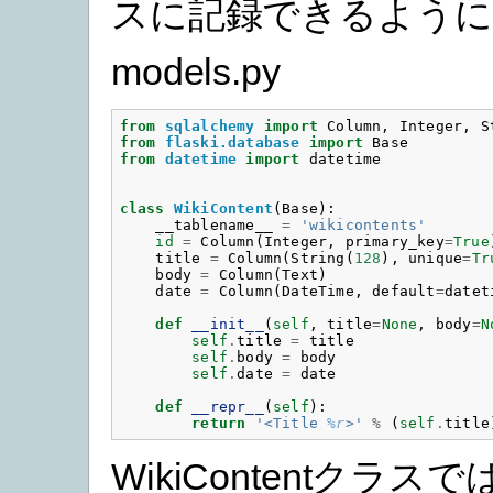
スに記録できるように
models.py
from
sqlalchemy
import
Column
,
Integer
,
S
from
flaski.database
import
Base
from
datetime
import
datetime
class
WikiContent
(
Base
):
__tablename__
=
'wikicontents'
id
=
Column
(
Integer
,
primary_key
=
True
title
=
Column
(
String
(
128
),
unique
=
Tr
body
=
Column
(
Text
)
date
=
Column
(
DateTime
,
default
=
datet
def
__init__
(
self
,
title
=
None
,
body
=
N
self
.
title
=
title
self
.
body
=
body
self
.
date
=
date
def
__repr__
(
self
):
return
'<Title 
%r
>'
%
(
self
.
title
WikiContentクラ