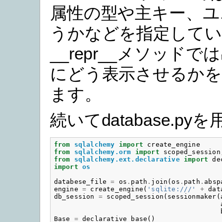
属性の型や主キー、ユ
うかなどを指定してい
__repr__メソッド
にどう表示させるかを
ます。
続いてdatabase.py
from
sqlalchemy
import
create_engine
from
sqlalchemy.orm
import
scoped_session
from
sqlalchemy.ext.declarative
import
de
import
os
databese_file
=
os
.
path
.
join
(
os
.
path
.
absp
engine
=
create_engine
(
'sqlite:///'
+
dat
db_session
=
scoped_session
(
sessionmaker
(
Base
=
declarative_base
()