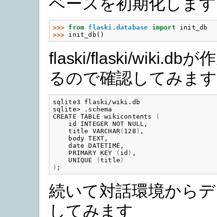
ベースを初期化します
>>> 
from
flaski.database
import
init_db
>>> 
init_db
()
flaski/flaski/wiki
るので確認してみます
sqlite3 flaski/wiki.db

sqlite> .schema

CREATE TABLE wikicontents 
(
    id INTEGER NOT NULL,

    title VARCHAR
(
128
)
,

    body TEXT,

    date DATETIME,

    PRIMARY KEY 
(
id
)
,

    UNIQUE 
(
title
)
)
続いて対話環境からデ
してみます