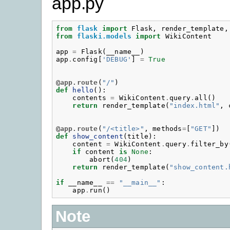
app.py
from
flask
import
Flask
,
render_template
,
from
flaski.models
import
WikiContent
app
=
Flask
(
__name__
)
app
.
config
[
'DEBUG'
]
=
True
@app.route
(
"/"
)
def
hello
():
contents
=
WikiContent
.
query
.
all
()
return
render_template
(
"index.html"
,
@app.route
(
"/<title>"
,
methods
=
[
"GET"
])
def
show_content
(
title
):
content
=
WikiContent
.
query
.
filter_by
if
content
is
None
:
abort
(
404
)
return
render_template
(
"show_content.
if
__name__
==
"__main__"
:
app
.
run
()
Note