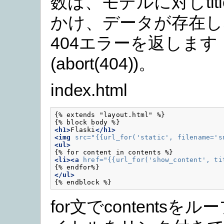
数は、モデルに対しtit
かけ、データが存在し
404エラーを返します
(abort(404))。
index.html
{% extends "layout.html" %}

<h1>
Flaski
</h1>
<img
src=
"{{url_for('static', filename='s
<ul>
<li><a
href=
"{{url_for('show_content', ti
</ul>
for文でcontentsを