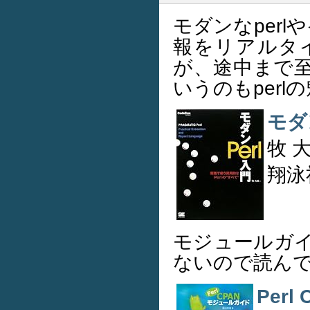
モダンなperl
報をリアルタ
が、途中まで
いうのもperl
モダン
牧 
翔泳社 
モジュールガ
ないので読んで
Per