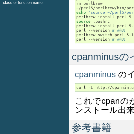
class or function name.
rm perlbrew

echo
'source ~/perl5/per
source
 .bashrc

perlbrew install perl-5.
perl --version 
# 確認
perlbrew switch perl-5.12
perl --version 
# 確認
cpanminu
cpanminus
のイ
これでcpan
ンストール出
参考書籍