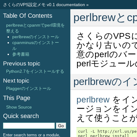
さくらのVPS設定メモ v0.1 documentation
»
perlbrew
Table Of Contents
perlbrewとcpanmでperl環境を
整える
さくらのVPSに
perlbrewのインストール
cpanminusのインストー
かなり古いので、
ル
意のperlの
参考書籍
perlモジュー
Previous topic
Python2.7をインストールする
perlbrew
Next topic
Plaggerのインストール
This Page
perlbrew
をイン
ージョンをイ
Show Source
Quick search
えて使うこと
curl -L http://xrl.us/pe
Enter search terms or a module,
perl perlbrew install
